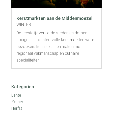
Kerstmarkten aan de Middenmoezel
WINTER
De feestelijk versierde steden en dorpen
nodigen uit tot sfeervolle kerstmarkten waar
bezoekers kennis kunnen maken met
regionaal vakmanschap en culinaire
specialiteiten.
Kategorien
Lente
Zomer
Herfst